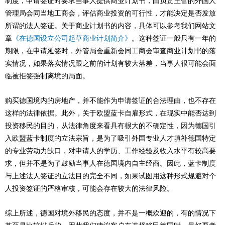
制度，申请签证时要求当事人提供商业计划书，由负责主管的外国人
管理局会同当地工商会，评估商业投资的可行性，才能决定是否发放
所谓的法人签证。关于商业计划书的内容，具体可以参考我们网站文
章
《在德国设立公司起草商业计划简介》
。这种签证一般只有一年的
期限，在申请延签时，外管局会重新会同工商会审查商业计划书的落
实情况，如果落实情况跟之前的计划有较大落差，当事人很可能会面
临被拒签强制离境的局面。
购买德国境内的房地产，并不能作为申请签证的合法理由，也不存在
这样的法律依据。此外，关于欧盟蓝卡自雇形式，在现实中能否达到
投资移民的目的，从法律角度来看具有很大的不确定性，因为德国引
入欧盟蓝卡制度的立法宗旨，是为了吸引外国专业人才填补德国特定
的专业劳动力缺口，对申请人的学历、工作经验及收入水平有较高要
求，但并不是为了鼓励当事人在德国境内自主经商。因此，蓝卡制度
与上述法人签证的立法目的完全不同，如果试图用这种形式规避对个
人投资签证的严格审核，可能会存在较大的法律风险。
综上所述，德国对境外移民的态度，并不是一概欢迎的，有的情况下