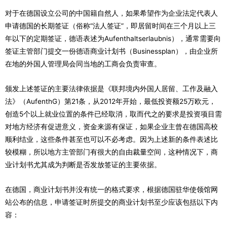
对于在德国设立公司的中国籍自然人，如果希望作为企业法定代表人
申请德国的长期签证（俗称“法人签证”，即居留时间在三个月以上三
年以下的定期签证，德语表述为Aufenthaltserlaubnis），通常需要向
签证主管部门提交一份德语商业计划书（Businessplan），由企业所
在地的外国人管理局会同当地的工商会负责审查。
颁发上述签证的主要法律依据是《联邦境内外国人居留、工作及融入
法》（AufenthG）第21条，从2012年开始，最低投资额25万欧元，
创造5个以上就业位置的条件已经取消，取而代之的要求是投资项目需
对地方经济有促进意义，资金来源有保证，如果企业主曾在德国高校
顺利结业，这些条件甚至也可以不必考虑。因为上述新的条件表述比
较模糊，所以地方主管部门有很大的自由裁量空间，这种情况下，商
业计划书尤其成为判断是否发放签证的主要依据。
在德国，商业计划书并没有统一的格式要求，根据德国驻华使领馆网
站公布的信息，申请签证时所提交的商业计划书至少应该包括以下内
容：