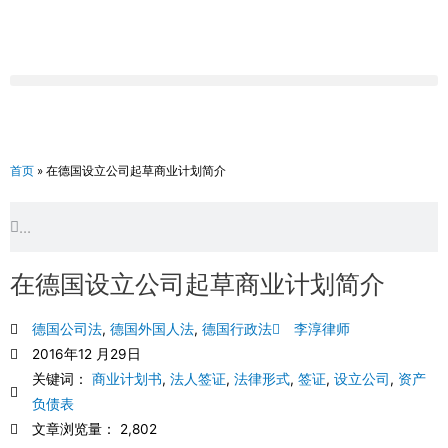
跳
至
内
容
首页
»
在德国设立公司起草商业计划简介
Search
Search
在德国设立公司起草商业计划简介
德国公司法
,
德国外国人法
,
德国行政法
李淳律师
2016年12 月29日
关键词：
商业计划书
,
法人签证
,
法律形式
,
签证
,
设立公司
,
资产
负债表
文章浏览量： 2,802