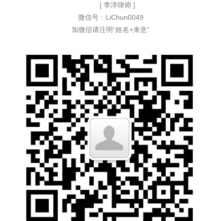
[ 李淳律师 ]
微信号：LiChun0049
加微信请注明“姓名+来意”