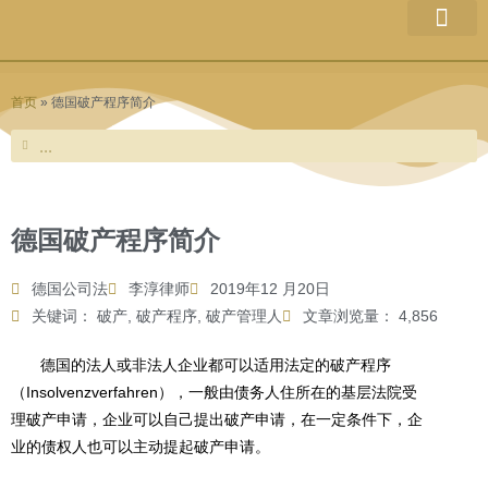
跳
至
律所介绍
团队成员
业务范围
最新文章
网站信息
内
容
首页
»
德国破产程序简介
Search
Search
德国破产程序简介
德国公司法
李淳律师
2019年12 月20日
关键词：
破产
,
破产程序
,
破产管理人
文章浏览量： 4,856
德国的法人或非法人企业都可以适用法定的破产程序
（Insolvenzverfahren），一般由债务人住所在的基层法院受
理破产申请，企业可以自己提出破产申请，在一定条件下，企
业的债权人也可以主动提起破产申请。