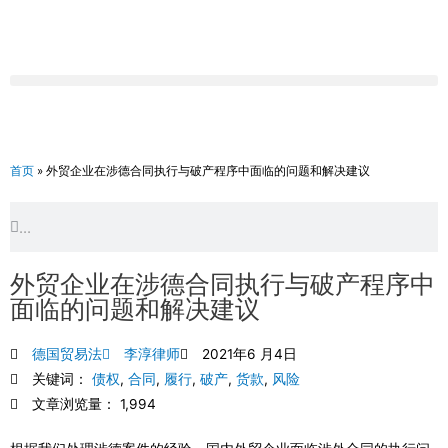
跳
至
内
容
首页
»
外贸企业在涉德合同执行与破产程序中面临的问题和解决建议
Search
Search
外贸企业在涉德合同执行与破产程序中
面临的问题和解决建议
德国贸易法
李淳律师
2021年6 月4日
关键词：
债权
,
合同
,
履行
,
破产
,
货款
,
风险
文章浏览量： 1,994