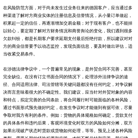
在风险防范方面，对于尚未发生过业务往来的德国客户，应当通过多
种渠道了解对方商业实体的注册信息及信誉情况，从小量订单做起，
积累起一定的信任，再逐渐增加交易金额；对于现有客户，也不能掉
以轻心，要定期了解对方财务情况和商誉舆论的变化，我们遇到很多
欠款纠纷，都是长期客户要求延期支付最后拒绝付款，所以建议对对
方的商业信誉要予以动态监控，发现负面信息，要及时做出评估，适
当收紧交易条件。
在涉德法律争议中，一个普遍常见的现象，是外贸合同不完善，甚至
完全缺位。在没有订立书面合同的情况下，处理涉外法律争议的途
径、合同适用法律、司法管辖等关键问题都没有任何约定，对争议解
决而言意味着很大的不确定性。我们建议，应当针对外贸对象的内容
和特点，拟定完善的合同条款，将合同履行时可能面临的各种风险，
通过书面形式预先做好约定，在发生争议时才能做到有据可依，尽量
争取对我方有利的条件。例如：货物的具体规格如何确定，货款支付
的具体条件和违约后果，客观环境变化时双方的风险如何分摊，双方
如果出现破产状态时货款或货物如何处理，等等。预见上述各种风险