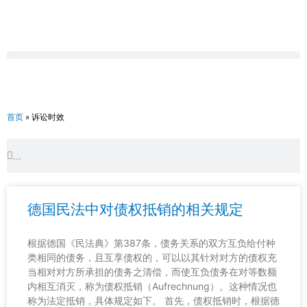
跳
至
内
容
首页
»
诉讼时效
Search
Search
德国民法中对债权抵销的相关规定
根据德国《民法典》第387条，债务关系的双方互负给付种
类相同的债务，且互享债权的，可以以其针对对方的债权充
当相对对方所承担的债务之清偿，而使互负债务在对等数额
内相互消灭，称为债权抵销（Aufrechnung）。这种情况也
称为法定抵销，具体规定如下。 首先，债权抵销时，根据德