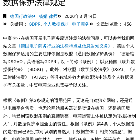
数据保护法律规定
德国行政法
杨娟 律师
2026年3 月14日
关键词：
GDPR
,
个人数据保护
,
电子商务
文章浏览量： 458
中资企业在德国开展电子商务应该注意的法律问题，可以参考我们网
站文章
《德国电子商务行业的法律特点及信息告知义务》
。德国个人
数据保护适用的主要法律依据是欧盟《通用数据保护条例》（德语缩
写DSGVO，英语缩写GDPR，以下简称《条例》）以及德国《联邦数
据保护法》（BDSG）。此外，对欧盟《数字服务法案》(DSA)、《人
工智能法案》（AI Act）等具有域外效力的欧盟法中涉及个人数据保
护有关条款，中资电商企业也需要予以关注。
根据《条例》第3条规定的适用范围，无论是自建独立网站，还是通
过电商平台售卖，也无论网站服务器架是架设在德国，还是德国境
外，均受到该欧盟条例的直接调整，电商运营主体被认定为“数据控制
人”，对数据保护承担全面的责任。根据《条例》第4条，个人数据指
的是“任何已识别或可识别的自然人（“数据主体”）相关的信息“。据
此，电商注册用户的姓名、住址、银行账户、IP地址等等信息，都属