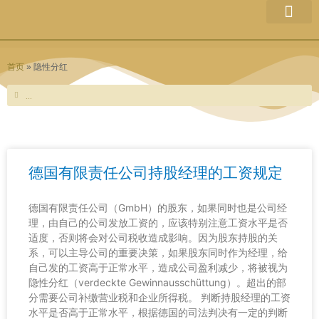
跳
至
律所介绍
团队成员
业务范围
最新文章
网站信息
内
容
首页
»
隐性分红
Search
Search
德国有限责任公司持股经理的工资规定
德国有限责任公司（GmbH）的股东，如果同时也是公司经
理，由自己的公司发放工资的，应该特别注意工资水平是否
适度，否则将会对公司税收造成影响。因为股东持股的关
系，可以主导公司的重要决策，如果股东同时作为经理，给
自己发的工资高于正常水平，造成公司盈利减少，将被视为
隐性分红（verdeckte Gewinnausschüttung）。超出的部
分需要公司补缴营业税和企业所得税。 判断持股经理的工资
水平是否高于正常水平，根据德国的司法判决有一定的判断