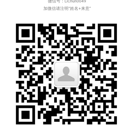
微信号：LiChun0049
加微信请注明“姓名+来意”