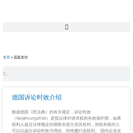
跳
至
内
容
首页
»
迟延支付
Search
Search
德国诉讼时效介绍
根据德国《民法典》的有关规定，诉讼时效
（Verjährungsfrist）是指法律对请求权的有效保护期，如果
权利人超过法律规定的期限未曾主张其权利，则权利相对人
可以以超出诉讼时效为理由，拒绝履行该权利。 国内企业在