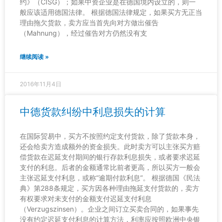
约》（CISG）；如果中资企业是在德国境内设立的，则一
般应该适用德国法律。 根据德国法律规定，如果买方无正当
理由拖欠货款，卖方应当首先向对方做出催告
（Mahnung），经过催告对方仍然没有支
继续阅读 »
2016年11月4日
中德货款纠纷中利息损失的计算
在国际贸易中，买方不按照约定支付货款，除了货款本身，
还会给卖方造成额外的资金损失。此时卖方可以主张买方赔
偿货款在迟延支付期间的银行存款利息损失，或者要求迟延
支付的利息。后者的金额通常比前者更高，所以买方一般会
主张迟延支付利息，或称“逾期付款利息”。 根据德国《民法
典》第288条规定，买方因各种理由拖延支付货款的，卖方
有权要求对未支付的金额支付迟延支付利息
（Verzugszinsen）。企业之间订立买卖合同的，如果事先
没有约定迟延支付利息的计算方法，利率应按照欧洲中央银