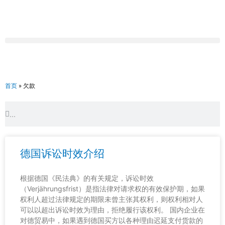
跳
至
内
容
首页
»
欠款
Search
Search
德国诉讼时效介绍
根据德国《民法典》的有关规定，诉讼时效
（Verjährungsfrist）是指法律对请求权的有效保护期，如果
权利人超过法律规定的期限未曾主张其权利，则权利相对人
可以以超出诉讼时效为理由，拒绝履行该权利。 国内企业在
对德贸易中，如果遇到德国买方以各种理由迟延支付货款的