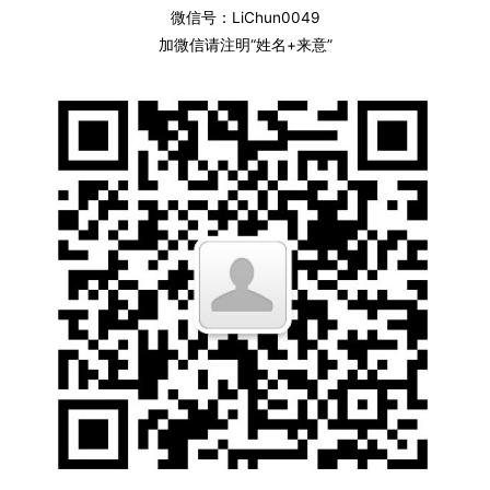
微信号：LiChun0049
加微信请注明“姓名+来意”