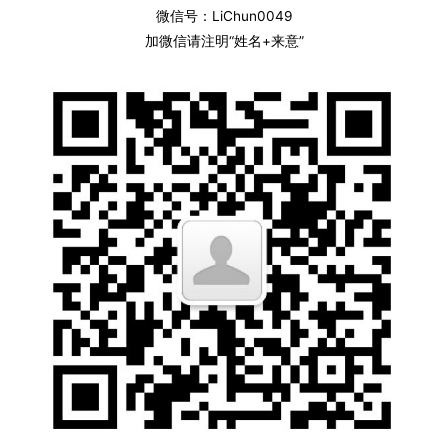
微信号：LiChun0049
加微信请注明“姓名+来意”