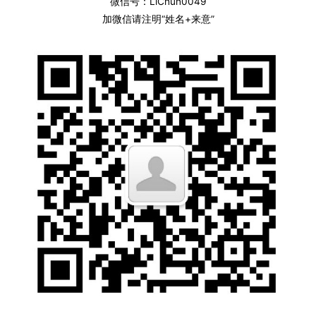
微信号：LiChun0049
加微信请注明“姓名+来意”