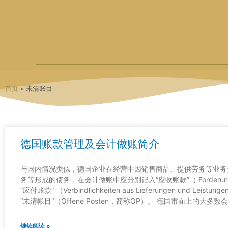
跳
至
内
容
首页
»
未清账目
德国账款管理及会计做账简介
与国内情况类似，德国企业在经营中因销售商品、提供劳务等业务
务等形成的债务，在会计做账中应分别记入“应收账款”（ Forderungen aus
“应付账款” （Verbindlichkeiten aus Lieferungen und
“未清帐目”（Offene Posten，简称OP）。 德国市面上的
继续阅读 »