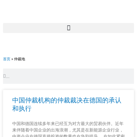
跳
至
内
容
首页
»
仲裁地
Search
Search
中国仲裁机构的仲裁裁决在德国的承认
和执行
中国和德国连续多年来已经互为对方最大的贸易伙伴。近年
来伴随着中国企业的出海浪潮，尤其是在新能源企业行业，
中资企业在德国直接投资的数量也在急剧提升。 在如此紧密