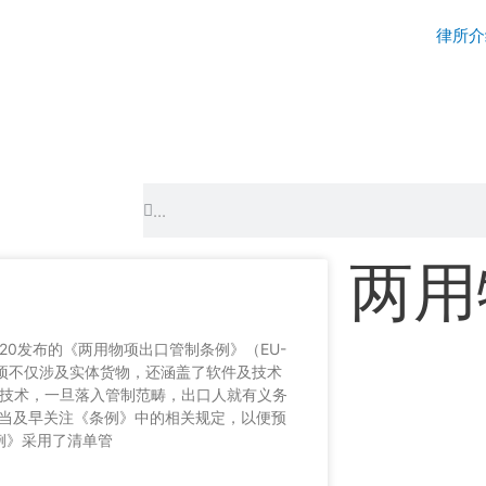
律所介
Search
Search
两用
.20发布的《两用物项出口管制条例》（EU-
），两用物项不仅涉及实体货物，还涵盖了软件及技术
或技术，一旦落入管制范畴，出口人就有义务
当及早关注《条例》中的相关规定，以便预
例》采用了清单管