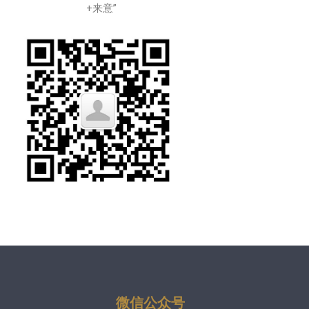
+来意”
微信公众号