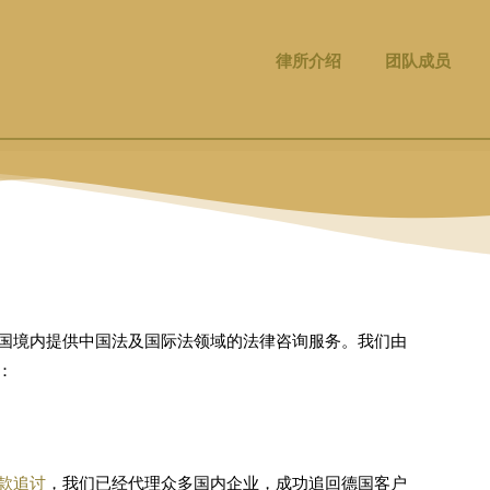
律所介绍
团队成员
国境内提供中国法及国际法领域的法律咨询服务。我们由
：
款追讨
，我们已经代理众多国内企业，成功追回德国客户